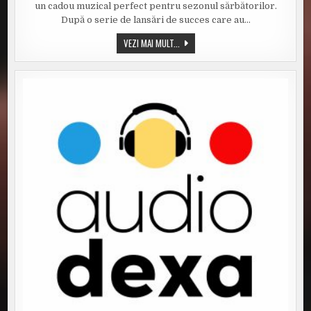
2BAD
un cadou muzical perfect pentru sezonul sărbătorilor.
–
„UNDER
După o serie de lansări de succes care au…
THE
MISTLETOE
TAMIGA
VEZI MAI MULT...
&
2BAD
–
„UNDER
THE
MISTLETOE”