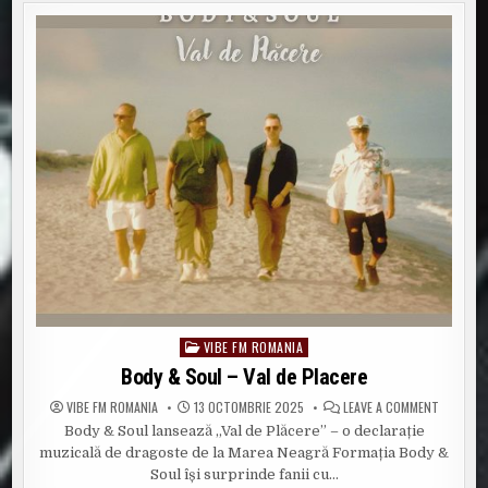
VIBE FM ROMANIA
Posted
in
Body & Soul – Val de Placere
ON
VIBE FM ROMANIA
13 OCTOMBRIE 2025
LEAVE A COMMENT
BODY
Body & Soul lansează „Val de Plăcere” – o declarație
&
SOUL
muzicală de dragoste de la Marea Neagră Formația Body &
–
VAL
Soul își surprinde fanii cu…
DE