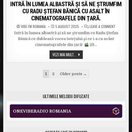
in
INTRĂ ÎN LUMEA ALBASTRĂ ȘI SĂ NE ȘTRUMFIM
CU RADU ȘTEFAN BĂNICĂ CU ASALT ÎN
CINEMATOGRAFELE DIN ȚARĂ.
ON
VIBE FM ROMANIA
5 AUGUST 2025
LEAVE A COMMENT
INTRĂ
Intră în lumea albastră și să ne ștrumfim cu Radu Ștefan
ÎN
LUMEA
Bănică ce dublează vocea Istețului și ce i-a cu avânt
ALBASTRĂ
ȘI
cinematografele din țară!
29…
SĂ
NE
INTRĂ
VEZI MAI MULT...
ȘTRUMFIM
ÎN
CU
RADU
LUMEA
ȘTEFAN
ALBASTRĂ
BĂNICĂ
ȘI
Paginație
CU
SĂ
1
2
Older posts →
ASALT
NE
articole
ÎN
ȘTRUMFIM
CINEMATOG
CU
DIN
RADU
ȚARĂ.
ȘTEFAN
ULTIMELE MELODII DIFUZATE
BĂNICĂ
CU
ASALT
ÎN
ONEVIBERADIO ROMANIA
CINEMATOGRAFELE
DIN
ȚARĂ.