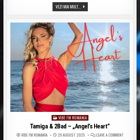
PLACERE
BODY
VEZI MAI MULT...
&
SOUL
–
VAL
DE
PLACERE
VIBE FM ROMANIA
Posted
in
Tamiga & 2Bad – „Angel’s Heart”
ON
VIBE FM ROMANIA
29 AUGUST 2025
LEAVE A COMMENT
TAMIGA