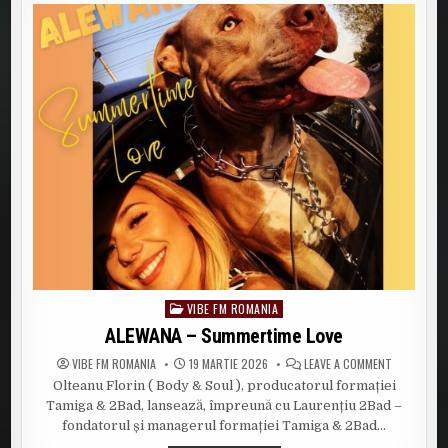
BAGAJELE:
„MĂ
MUT
LA
MAMA”
VIBE FM ROMANIA
Posted
in
ALEWANA – Summertime Love
ON
VIBE FM ROMANIA
19 MARTIE 2026
LEAVE A COMMENT
ALEWANA
Olteanu Florin ( Body & Soul ), producatorul formației
–
SUMMERTI
Tamiga & 2Bad, lansează, împreună cu Laurențiu 2Bad –
LOVE
fondatorul și managerul formației Tamiga & 2Bad…