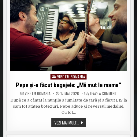
VIBE FM ROMANIA
Posted
in
Pepe şi-a făcut bagajele: „Mă mut la mama”
ON
VIBE FM ROMANIA
17 MAI 2026
LEAVE A COMMENT
PEPE
După ce a cântat la nunțile a jumătate de țară şi a făcut BIS la
ŞI-
A
cam tot atâtea botezuri, Pepe aduce și reversul medaliei.
FĂCUT
BAGAJELE:
Cu tot…
„MĂ
MUT
PEPE
VEZI MAI MULT...
LA
ŞI-
MAMA”
A
FĂCUT