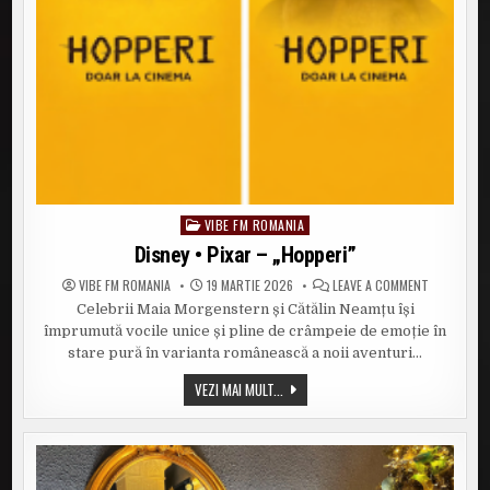
VIBE FM ROMANIA
Posted
in
Disney • Pixar – „Hopperi”
ON
VIBE FM ROMANIA
19 MARTIE 2026
LEAVE A COMMENT
DISNEY
Celebrii Maia Morgenstern și Cătălin Neamțu își
•
PIXAR
împrumută vocile unice și pline de crâmpeie de emoție în
–
„HOPPERI”
stare pură în varianta românească a noii aventuri…
DISNEY
VEZI MAI MULT...
•
PIXAR
–
„HOPPERI”