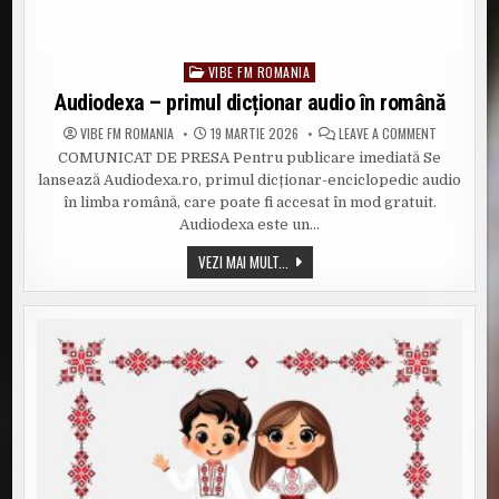
VIBE FM ROMANIA
Posted
in
Audiodexa – primul dicționar audio în română
ON
VIBE FM ROMANIA
19 MARTIE 2026
LEAVE A COMMENT
AUDIODEXA
COMUNICAT DE PRESA Pentru publicare imediată Se
–
PRIMUL
lansează Audiodexa.ro, primul dicționar-enciclopedic audio
DICȚIONAR
AUDIO
în limba română, care poate fi accesat în mod gratuit.
ÎN
Audiodexa este un…
ROMÂNĂ
AUDIODEXA
VEZI MAI MULT...
–
PRIMUL
DICȚIONAR
AUDIO
ÎN
ROMÂNĂ