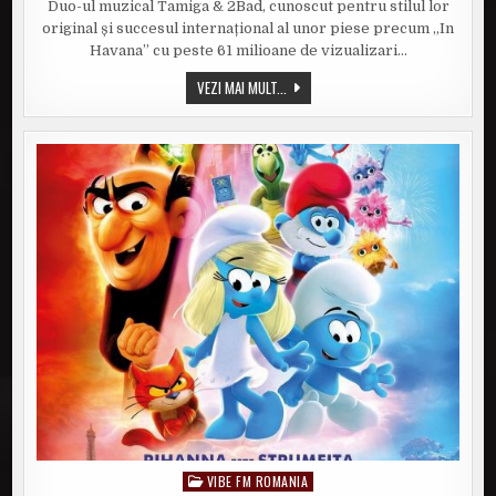
Duo-ul muzical Tamiga & 2Bad, cunoscut pentru stilul lor
&
2BAD
original și succesul internațional al unor piese precum „In
–
„ANGEL’S
Havana” cu peste 61 milioane de vizualizari…
HEART”
TAMIGA
VEZI MAI MULT...
&
2BAD
–
„ANGEL’S
HEART”
VIBE FM ROMANIA
Posted