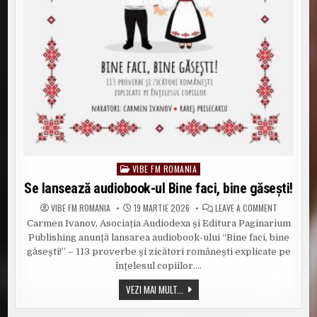
VIBE FM ROMANIA
Posted
in
Se lansează audiobook-ul Bine faci, bine găsești!
ON
VIBE FM ROMANIA
19 MARTIE 2026
LEAVE A COMMENT
SE
Carmen Ivanov, Asociația Audiodexa și Editura Paginarium
LANSEAZĂ
AUDIOBOOK
Publishing anunță lansarea audiobook-ului “Bine faci, bine
UL
BINE
găsești!” – 113 proverbe și zicători românești explicate pe
FACI,
înțelesul copiilor….
BINE
GĂSEȘTI!
SE
VEZI MAI MULT...
LANSEAZĂ
AUDIOBOOK-
UL