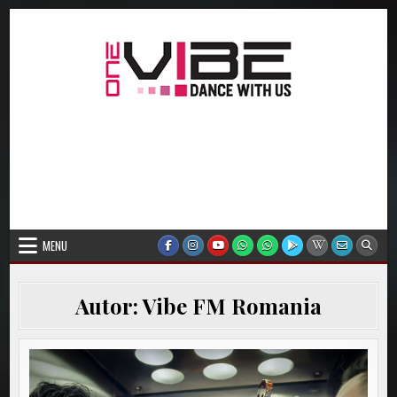
Skip
to
content
Vibe FM Romania
Dancefloor Radio
MENU
Autor:
Vibe FM Romania