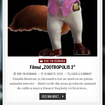
VIBE FM ROMANIA
Posted
in
Filmul „ZOOTROPOLIS 2”
ON
VIBE FM ROMANIA
19 MARTIE 2026
LEAVE A COMMENT
FILMUL
Familia Maticiuc și Alexandru Ion ne ajută să ne găsim
„ZOOTROPO
2”
animalul interior – fiind vocile din noua producție animată
de calibru marca Disney! Regăsiți-vă fericirea…
FILMUL
VEZI MAI MULT...
„ZOOTROPOLIS
2”