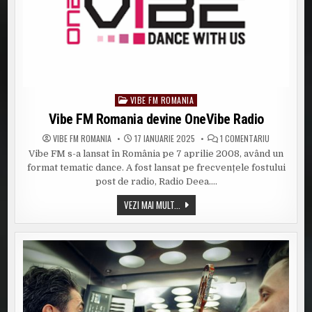
VIBE FM ROMANIA
Posted
in
Vibe FM Romania devine OneVibe Radio
LA
VIBE FM ROMANIA
17 IANUARIE 2025
1 COMENTARIU
VIBE
Vibe FM s-a lansat în România pe 7 aprilie 2008, având un
FM
ROMANIA
format tematic dance. A fost lansat pe frecvențele fostului
DEVINE
ONEVIBE
post de radio, Radio Deea….
RADIO
VIBE
VEZI MAI MULT...
FM
ROMANIA
DEVINE
ONEVIBE
RADIO