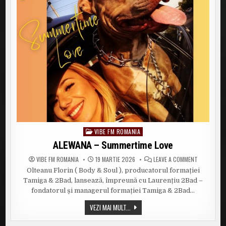
MAMA”
VIBE FM ROMANIA
Posted
in
ALEWANA – Summertime Love
ON
VIBE FM ROMANIA
19 MARTIE 2026
LEAVE A COMMENT
ALEWANA
Olteanu Florin ( Body & Soul ), producatorul formației
–
SUMMERTI
Tamiga & 2Bad, lansează, împreună cu Laurențiu 2Bad –
LOVE
fondatorul și managerul formației Tamiga & 2Bad…
ALEWANA
VEZI MAI MULT...
–
SUMMERTIME