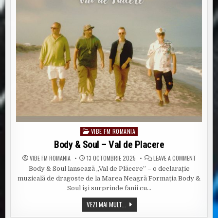
VIBE FM ROMANIA
Posted
in
Body & Soul – Val de Placere
ON
VIBE FM ROMANIA
13 OCTOMBRIE 2025
LEAVE A COMMENT
BODY
Body & Soul lansează „Val de Plăcere” – o declarație
&
SOUL
muzicală de dragoste de la Marea Neagră Formația Body &
–
VAL
Soul își surprinde fanii cu…
DE
PLACERE
BODY
VEZI MAI MULT...
&
SOUL