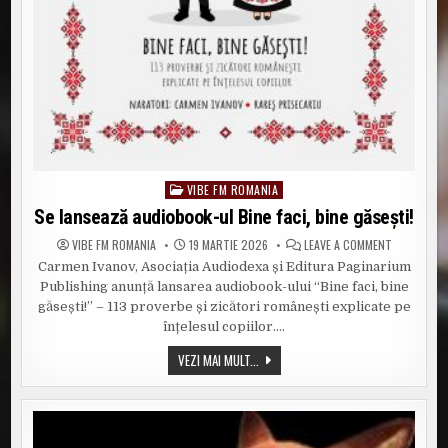
VIBE FM ROMANIA
Posted
in
Se lansează audiobook-ul Bine faci, bine găsești!
ON
VIBE FM ROMANIA
19 MARTIE 2026
LEAVE A COMMENT
SE
Carmen Ivanov, Asociația Audiodexa și Editura Paginarium
LANSEAZĂ
AUDIOBOOK
Publishing anunță lansarea audiobook-ului “Bine faci, bine
UL
BINE
găsești!” – 113 proverbe și zicători românești explicate pe
FACI,
înțelesul copiilor….
BINE
GĂSEȘTI!
SE
VEZI MAI MULT...
LANSEAZĂ
AUDIOBOOK-
UL
BINE
FACI,
BINE