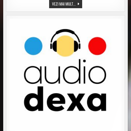
MISTLETOE
TAMIGA
VEZI MAI MULT...
&
2BAD
–
„UNDER
THE
MISTLETOE”