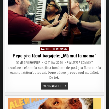
VIBE FM ROMANIA
Posted
in
Pepe şi-a făcut bagajele: „Mă mut la mama”
ON
VIBE FM ROMANIA
17 MAI 2026
LEAVE A COMMENT
PEPE
După ce a cântat la nunțile a jumătate de țară şi a făcut BIS la
ŞI-
A
cam tot atâtea botezuri, Pepe aduce și reversul medaliei.
FĂCUT
BAGAJELE:
Cu tot…
„MĂ
MUT
PEPE
VEZI MAI MULT...
LA
ŞI-
MAMA”
A
FĂCUT
BAGAJELE:
„MĂ
MUT
LA