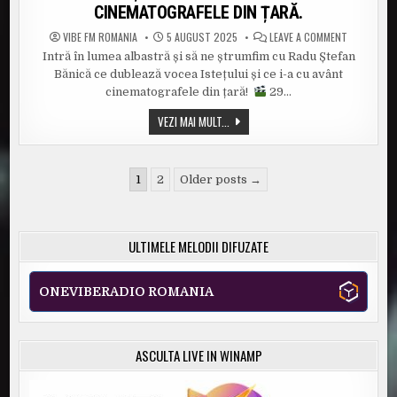
CINEMATOGRAFELE DIN ȚARĂ.
ON
VIBE FM ROMANIA
5 AUGUST 2025
LEAVE A COMMENT
INTRĂ
Intră în lumea albastră și să ne ștrumfim cu Radu Ștefan
ÎN
LUMEA
Bănică ce dublează vocea Istețului și ce i-a cu avânt
ALBASTRĂ
ȘI
cinematografele din țară!
29…
SĂ
NE
INTRĂ
VEZI MAI MULT...
ȘTRUMFIM
ÎN
CU
RADU
LUMEA
ȘTEFAN
ALBASTRĂ
BĂNICĂ
ȘI
Paginație
CU
SĂ
1
2
Older posts →
ASALT
NE
articole
ÎN
ȘTRUMFIM
CINEMATOG
CU
DIN
RADU
ȚARĂ.
ȘTEFAN
ULTIMELE MELODII DIFUZATE
BĂNICĂ
CU
ASALT
ÎN
ONEVIBERADIO ROMANIA
CINEMATOGRAFELE
DIN
ȚARĂ.
ASCULTA LIVE IN WINAMP