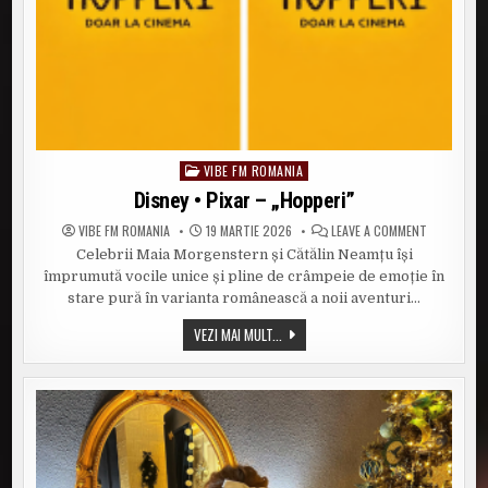
VIBE FM ROMANIA
Posted
in
Disney • Pixar – „Hopperi”
ON
VIBE FM ROMANIA
19 MARTIE 2026
LEAVE A COMMENT
DISNEY
Celebrii Maia Morgenstern și Cătălin Neamțu își
•
PIXAR
împrumută vocile unice și pline de crâmpeie de emoție în
–
„HOPPERI”
stare pură în varianta românească a noii aventuri…
DISNEY
VEZI MAI MULT...
•
PIXAR
–
„HOPPERI”