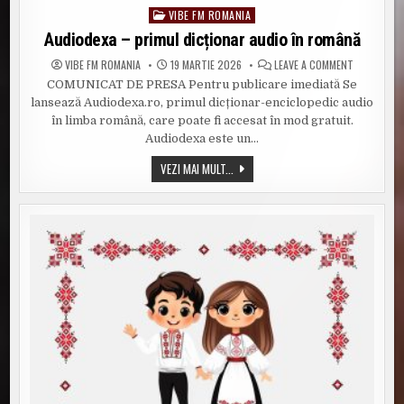
VIBE FM ROMANIA
Posted
in
Audiodexa – primul dicționar audio în română
ON
VIBE FM ROMANIA
19 MARTIE 2026
LEAVE A COMMENT
AUDIODEXA
COMUNICAT DE PRESA Pentru publicare imediată Se
–
PRIMUL
lansează Audiodexa.ro, primul dicționar-enciclopedic audio
DICȚIONAR
AUDIO
în limba română, care poate fi accesat în mod gratuit.
ÎN
Audiodexa este un…
ROMÂNĂ
AUDIODEXA
VEZI MAI MULT...
–
PRIMUL
DICȚIONAR
AUDIO
ÎN
ROMÂNĂ