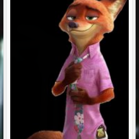
GĂSEȘTI!