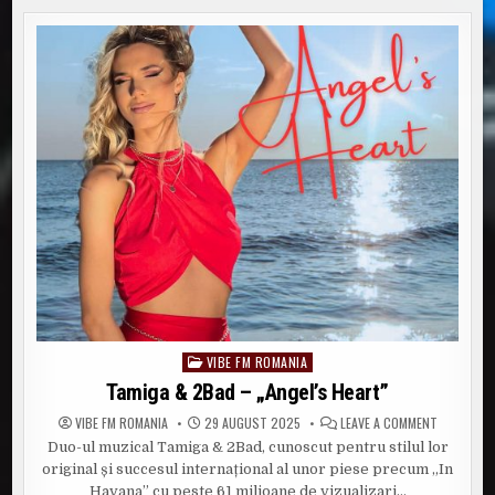
–
VAL
DE
PLACERE
VIBE FM ROMANIA
Posted
in
Tamiga & 2Bad – „Angel’s Heart”
ON
VIBE FM ROMANIA
29 AUGUST 2025
LEAVE A COMMENT
TAMIGA
Duo-ul muzical Tamiga & 2Bad, cunoscut pentru stilul lor
&
2BAD
original și succesul internațional al unor piese precum „In
–
„ANGEL’S
Havana” cu peste 61 milioane de vizualizari…