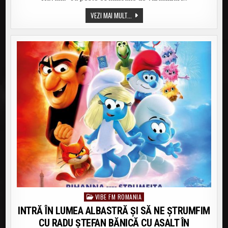
HEART”
TAMIGA
VEZI MAI MULT...
&
2BAD
–
„ANGEL’S
HEART”
VIBE FM ROMANIA
Posted
in
INTRĂ ÎN LUMEA ALBASTRĂ ȘI SĂ NE ȘTRUMFIM
CU RADU ȘTEFAN BĂNICĂ CU ASALT ÎN