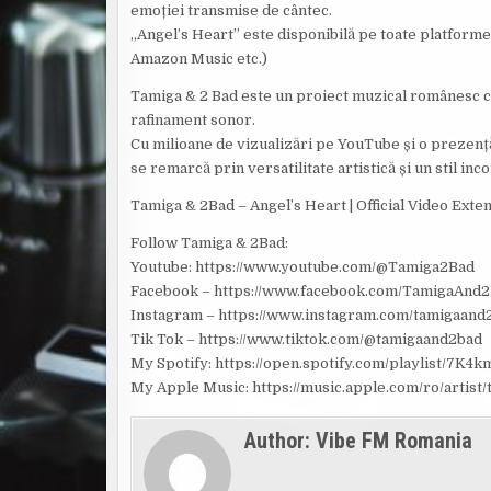
emoției transmise de cântec.
„Angel’s Heart” este disponibilă pe toate platform
Amazon Music etc.)
Tamiga & 2 Bad este un proiect muzical românesc ce 
rafinament sonor.
Cu milioane de vizualizări pe YouTube și o prezență
se remarcă prin versatilitate artistică și un stil inc
Tamiga & 2Bad – Angel’s Heart | Official Video E
Follow Tamiga & 2Bad:
Youtube: https://www.youtube.com/@Tamiga2Bad
Facebook – https://www.facebook.com/TamigaAnd
Instagram – https://www.instagram.com/tamigaand
Tik Tok – https://www.tiktok.com/@tamigaand2bad
My Spotify: https://open.spotify.com/playlist/
My Apple Music: https://music.apple.com/ro/artis
Author:
Vibe FM Romania