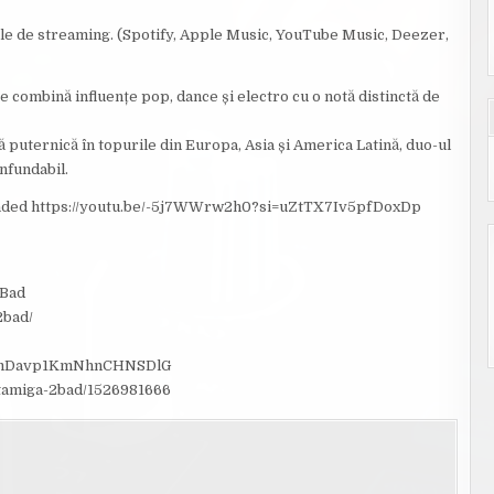
ele de streaming. (Spotify, Apple Music, YouTube Music, Deezer,
combină influențe pop, dance și electro cu o notă distinctă de
 puternică în topurile din Europa, Asia și America Latină, duo-ul
onfundabil.
xtended https://youtu.be/-5j7WWrw2h0?si=uZtTX7Iv5pfDoxDp
2Bad
2bad/
7K4kmDavp1KmNhnCHNSDlG
t/tamiga-2bad/1526981666