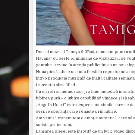
Duo-ul muzical Tamiga & 2Bad, cunoscut pentru stilu
Havana” cu peste 61 milioane de vizualizari pe you
youtube , revine în atenția publicului cu un nou sin
Noua piesă aduce un suflu fresh în repertoriul arti
într-o producție muzicală de înaltă calitate semnat
Laurentiu alias 2Bad .
Cu un refren memorabil și o linie melodică intensă
iubirea pură – o iubire capabilă să vindece și să sa
„Angel’s Heart” este despre conexiunile care ne def
despre speranța care renaște prin iubire.
Am vrut să transmitem o emoție autentică, care să aj
solista proiectului.
Lansarea piesei este însoțită de un lyric video di