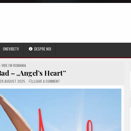
ONEVIBETV
DESPRE NOI
POSTED
VIBE FM ROMANIA
IN
ad – „Angel’s Heart”
ON
29 AUGUST 2025
LEAVE A COMMENT
TAMIGA
&
2BAD
–
„ANGEL’S
HEART”