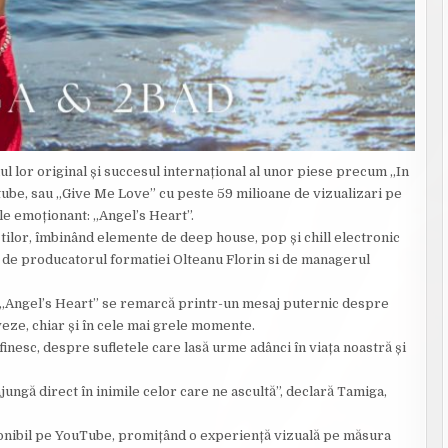
l lor original și succesul internațional al unor piese precum „In
tube, sau „Give Me Love” cu peste 59 milioane de vizualizari pe
gle emoționant: „Angel’s Heart”.
știlor, îmbinând elemente de deep house, pop și chill electronic
a de producatorul formatiei Olteanu Florin si de managerul
, „Angel’s Heart” se remarcă printr-un mesaj puternic despre
lveze, chiar și în cele mai grele momente.
inesc, despre sufletele care lasă urme adânci în viața noastră și
ungă direct în inimile celor care ne ascultă”, declară Tamiga,
sponibil pe YouTube, promițând o experiență vizuală pe măsura