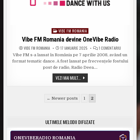
VIBE FM ROMANIA
Posted
in
Vibe FM Romania devine OneVibe Radio
LA
VIBE FM ROMANIA
17 IANUARIE 2025
1 COMENTARIU
VIBE
Vibe FM s-a lansat în România pe 7 aprilie 2008, având un
FM
ROMANIA
format tematic dance. A fost lansat pe frecvențele fostului
DEVINE
ONEVIBE
post de radio, Radio Deea….
RADIO
VIBE
VEZI MAI MULT...
FM
ROMANIA
DEVINE
ONEVIBE
Paginație
RADIO
← Newer posts
1
2
articole
ULTIMELE MELODII DIFUZATE
ONEVIBERADIO ROMANIA